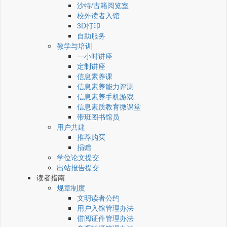
沙特/古籍阅览室
校外读者入馆
3D打印
自助服务
教学与培训
一小时讲座
定制讲座
信息素养课
信息素养能力评测
信息素养手机游戏
信息素质教育微课堂
带班图书馆员
用户共建
推荐购买
捐赠
学位论文提交
出站报告提交
读者指南
规章制度
文明读者公约
用户入馆管理办法
借阅证件管理办法