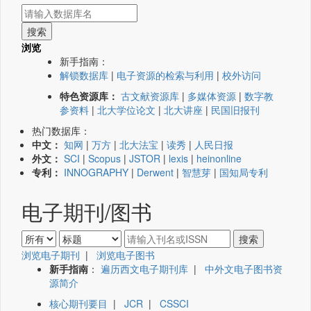
浏览
新手指南：
解锁数据库
|
电子资源的检索与利用
|
校外访问
特色资源库：
古文献资源库
|
多媒体资源
|
数字教
参资料
|
北大学位论文
|
北大讲座
|
民国旧报刊
热门数据库：
中文：
知网
|
万方
|
北大法宝
|
读秀
|
人民日报
外文：
SCI
|
Scopus
|
JSTOR
|
lexis
|
heinonline
专利：
INNOGRAPHY
|
Derwent
|
智慧芽
|
国知局专利
电子期刊/图书
浏览电子期刊
|
浏览电子图书
新手指南
：
遍历西文电子期刊库
|
中外文电子图书资
源简介
核心期刊要目
|
JCR
|
CSSCI