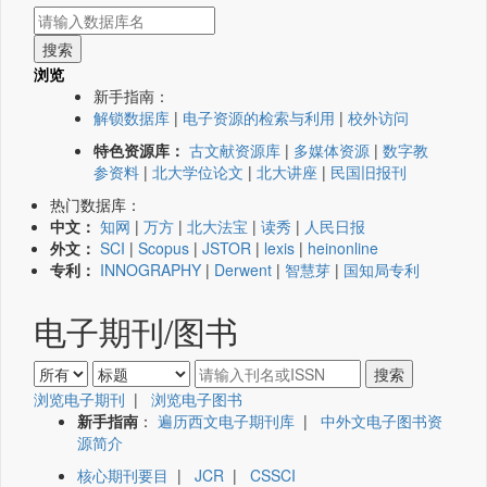
浏览
新手指南：
解锁数据库
|
电子资源的检索与利用
|
校外访问
特色资源库：
古文献资源库
|
多媒体资源
|
数字教
参资料
|
北大学位论文
|
北大讲座
|
民国旧报刊
热门数据库：
中文：
知网
|
万方
|
北大法宝
|
读秀
|
人民日报
外文：
SCI
|
Scopus
|
JSTOR
|
lexis
|
heinonline
专利：
INNOGRAPHY
|
Derwent
|
智慧芽
|
国知局专利
电子期刊/图书
浏览电子期刊
|
浏览电子图书
新手指南
：
遍历西文电子期刊库
|
中外文电子图书资
源简介
核心期刊要目
|
JCR
|
CSSCI