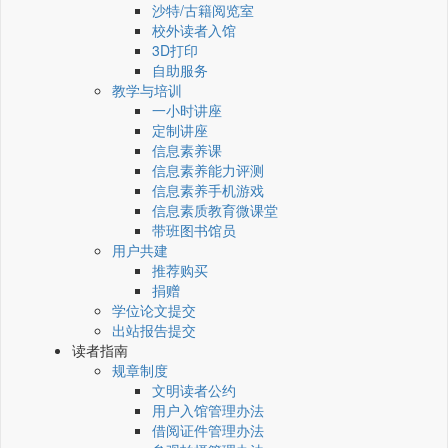
沙特/古籍阅览室
校外读者入馆
3D打印
自助服务
教学与培训
一小时讲座
定制讲座
信息素养课
信息素养能力评测
信息素养手机游戏
信息素质教育微课堂
带班图书馆员
用户共建
推荐购买
捐赠
学位论文提交
出站报告提交
读者指南
规章制度
文明读者公约
用户入馆管理办法
借阅证件管理办法