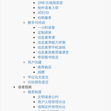
沙特/古籍阅览室
校外读者入馆
3D打印
自助服务
教学与培训
一小时讲座
定制讲座
信息素养课
信息素养能力评测
信息素养手机游戏
信息素质教育微课堂
带班图书馆员
用户共建
推荐购买
捐赠
学位论文提交
出站报告提交
读者指南
规章制度
文明读者公约
用户入馆管理办法
借阅证件管理办法