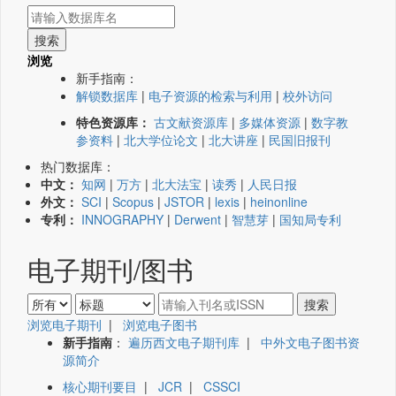
浏览
新手指南：
解锁数据库
|
电子资源的检索与利用
|
校外访问
特色资源库：
古文献资源库
|
多媒体资源
|
数字教
参资料
|
北大学位论文
|
北大讲座
|
民国旧报刊
热门数据库：
中文：
知网
|
万方
|
北大法宝
|
读秀
|
人民日报
外文：
SCI
|
Scopus
|
JSTOR
|
lexis
|
heinonline
专利：
INNOGRAPHY
|
Derwent
|
智慧芽
|
国知局专利
电子期刊/图书
浏览电子期刊
|
浏览电子图书
新手指南
：
遍历西文电子期刊库
|
中外文电子图书资
源简介
核心期刊要目
|
JCR
|
CSSCI