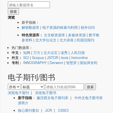
浏览
新手指南：
解锁数据库
|
电子资源的检索与利用
|
校外访问
特色资源库：
古文献资源库
|
多媒体资源
|
数字教
参资料
|
北大学位论文
|
北大讲座
|
民国旧报刊
热门数据库：
中文：
知网
|
万方
|
北大法宝
|
读秀
|
人民日报
外文：
SCI
|
Scopus
|
JSTOR
|
lexis
|
heinonline
专利：
INNOGRAPHY
|
Derwent
|
智慧芽
|
国知局专利
电子期刊/图书
浏览电子期刊
|
浏览电子图书
新手指南
：
遍历西文电子期刊库
|
中外文电子图书资
源简介
核心期刊要目
|
JCR
|
CSSCI