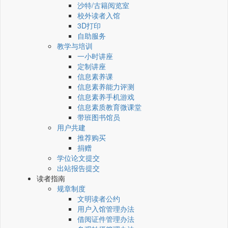
沙特/古籍阅览室
校外读者入馆
3D打印
自助服务
教学与培训
一小时讲座
定制讲座
信息素养课
信息素养能力评测
信息素养手机游戏
信息素质教育微课堂
带班图书馆员
用户共建
推荐购买
捐赠
学位论文提交
出站报告提交
读者指南
规章制度
文明读者公约
用户入馆管理办法
借阅证件管理办法