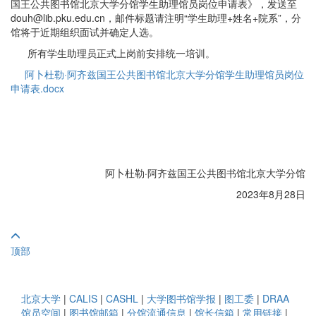
国王公共图书馆北京大学分馆学生助理馆员岗位申请表》，发送至
douh@lib.pku.edu.cn，邮件标题请注明“学生助理+姓名+院系”，分
馆将于近期组织面试并确定人选。
所有学生助理员正式上岗前安排统一培训。
阿卜杜勒·阿齐兹国王公共图书馆北京大学分馆学生助理馆员岗位
申请表.docx
阿卜杜勒·阿齐兹国王公共图书馆北京大学分馆
2023年8月28日
顶部
北京大学
|
CALIS
|
CASHL
|
大学图书馆学报
|
图工委
|
DRAA
馆员空间
|
图书馆邮箱
|
分馆流通信息
|
馆长信箱
|
常用链接
|