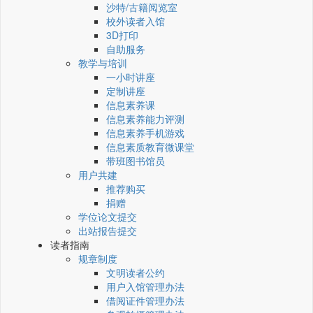
沙特/古籍阅览室
校外读者入馆
3D打印
自助服务
教学与培训
一小时讲座
定制讲座
信息素养课
信息素养能力评测
信息素养手机游戏
信息素质教育微课堂
带班图书馆员
用户共建
推荐购买
捐赠
学位论文提交
出站报告提交
读者指南
规章制度
文明读者公约
用户入馆管理办法
借阅证件管理办法