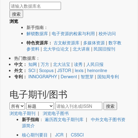
浏览
新手指南：
解锁数据库
|
电子资源的检索与利用
|
校外访问
特色资源库：
古文献资源库
|
多媒体资源
|
数字教
参资料
|
北大学位论文
|
北大讲座
|
民国旧报刊
热门数据库：
中文：
知网
|
万方
|
北大法宝
|
读秀
|
人民日报
外文：
SCI
|
Scopus
|
JSTOR
|
lexis
|
heinonline
专利：
INNOGRAPHY
|
Derwent
|
智慧芽
|
国知局专利
电子期刊/图书
浏览电子期刊
|
浏览电子图书
新手指南
：
遍历西文电子期刊库
|
中外文电子图书资
源简介
核心期刊要目
|
JCR
|
CSSCI