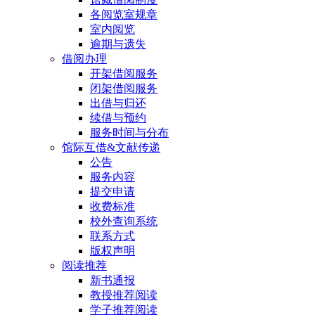
各阅览室规章
室内阅览
逾期与遗失
借阅办理
开架借阅服务
闭架借阅服务
出借与归还
续借与预约
服务时间与分布
馆际互借&文献传递
公告
服务内容
提交申请
收费标准
校外查询系统
联系方式
版权声明
阅读推荐
新书通报
教授推荐阅读
学子推荐阅读