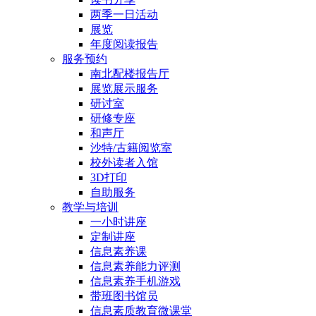
两季一日活动
展览
年度阅读报告
服务预约
南北配楼报告厅
展览展示服务
研讨室
研修专座
和声厅
沙特/古籍阅览室
校外读者入馆
3D打印
自助服务
教学与培训
一小时讲座
定制讲座
信息素养课
信息素养能力评测
信息素养手机游戏
带班图书馆员
信息素质教育微课堂