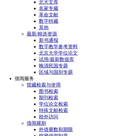
北大文库
名家专藏
革命文献
数字特藏
其他
最新/精选资源
新书通报
数字教学参考资料
北京大学学位论文
试用/最新数据库
晚清民国专题
区域与国别专题
借阅服务
馆藏检索与使用
图书检索
期刊检索
学位论文检索
特殊文献检索
校外访问
借阅规则
外借册数和期限
馆藏借阅制度