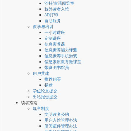
沙特/古籍阅览室
校外读者入馆
3D打印
自助服务
教学与培训
一小时讲座
定制讲座
信息素养课
信息素养能力评测
信息素养手机游戏
信息素质教育微课堂
带班图书馆员
用户共建
推荐购买
捐赠
学位论文提交
出站报告提交
读者指南
规章制度
文明读者公约
用户入馆管理办法
借阅证件管理办法