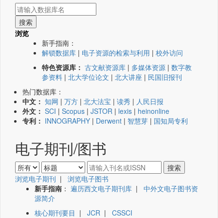
浏览
新手指南：
解锁数据库
|
电子资源的检索与利用
|
校外访问
特色资源库：
古文献资源库
|
多媒体资源
|
数字教
参资料
|
北大学位论文
|
北大讲座
|
民国旧报刊
热门数据库：
中文：
知网
|
万方
|
北大法宝
|
读秀
|
人民日报
外文：
SCI
|
Scopus
|
JSTOR
|
lexis
|
heinonline
专利：
INNOGRAPHY
|
Derwent
|
智慧芽
|
国知局专利
电子期刊/图书
浏览电子期刊
|
浏览电子图书
新手指南
：
遍历西文电子期刊库
|
中外文电子图书资
源简介
核心期刊要目
|
JCR
|
CSSCI