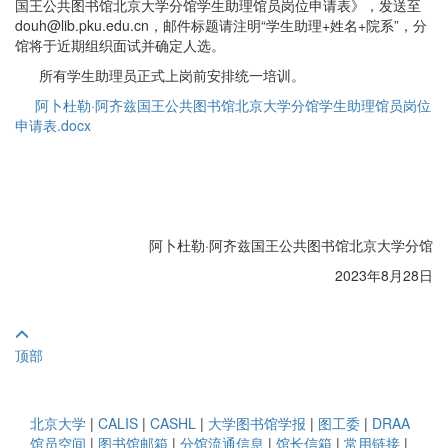
国王公共图书馆北京大学分馆学生助理馆员岗位申请表》，发送至
douh@lib.pku.edu.cn，邮件标题请注明“学生助理+姓名+院系”，分
馆将于近期组织面试并确定人选。
所有学生助理员正式上岗前安排统一培训。
阿卜杜勒·阿齐兹国王公共图书馆北京大学分馆学生助理馆员岗位
申请表.docx
阿卜杜勒·阿齐兹国王公共图书馆北京大学分馆
2023年8月28日
顶部
北京大学
|
CALIS
|
CASHL
|
大学图书馆学报
|
图工委
|
DRAA
馆员空间
|
图书馆邮箱
|
分馆流通信息
|
馆长信箱
|
常用链接
|