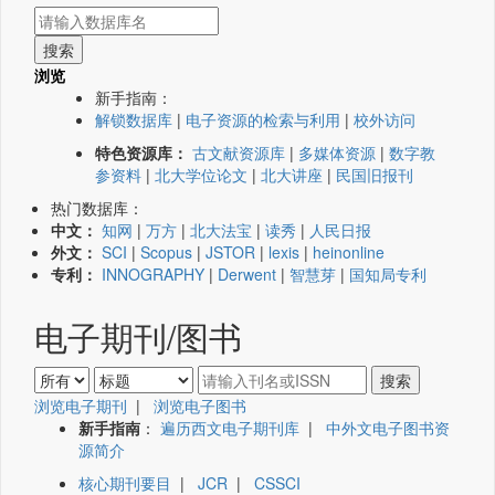
浏览
新手指南：
解锁数据库
|
电子资源的检索与利用
|
校外访问
特色资源库：
古文献资源库
|
多媒体资源
|
数字教
参资料
|
北大学位论文
|
北大讲座
|
民国旧报刊
热门数据库：
中文：
知网
|
万方
|
北大法宝
|
读秀
|
人民日报
外文：
SCI
|
Scopus
|
JSTOR
|
lexis
|
heinonline
专利：
INNOGRAPHY
|
Derwent
|
智慧芽
|
国知局专利
电子期刊/图书
浏览电子期刊
|
浏览电子图书
新手指南
：
遍历西文电子期刊库
|
中外文电子图书资
源简介
核心期刊要目
|
JCR
|
CSSCI