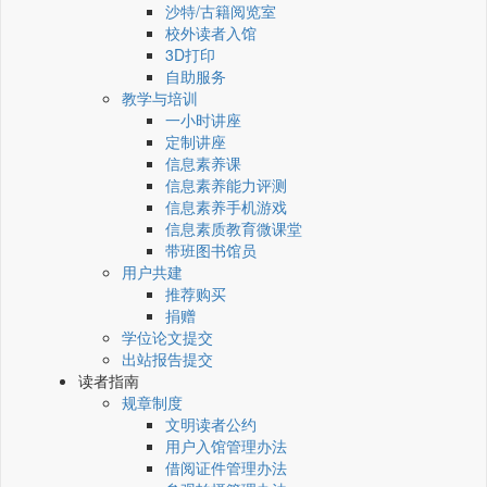
沙特/古籍阅览室
校外读者入馆
3D打印
自助服务
教学与培训
一小时讲座
定制讲座
信息素养课
信息素养能力评测
信息素养手机游戏
信息素质教育微课堂
带班图书馆员
用户共建
推荐购买
捐赠
学位论文提交
出站报告提交
读者指南
规章制度
文明读者公约
用户入馆管理办法
借阅证件管理办法