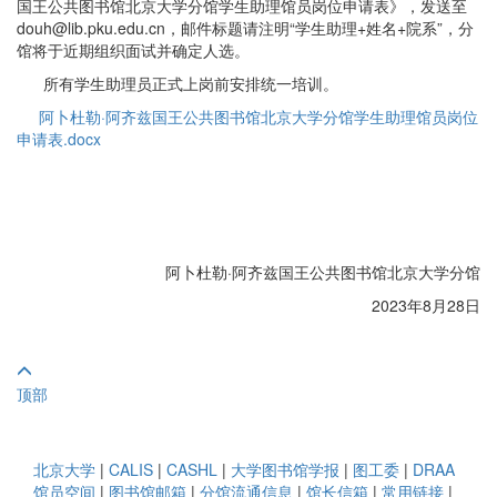
国王公共图书馆北京大学分馆学生助理馆员岗位申请表》，发送至
douh@lib.pku.edu.cn，邮件标题请注明“学生助理+姓名+院系”，分
馆将于近期组织面试并确定人选。
所有学生助理员正式上岗前安排统一培训。
阿卜杜勒·阿齐兹国王公共图书馆北京大学分馆学生助理馆员岗位
申请表.docx
阿卜杜勒·阿齐兹国王公共图书馆北京大学分馆
2023年8月28日
顶部
北京大学
|
CALIS
|
CASHL
|
大学图书馆学报
|
图工委
|
DRAA
馆员空间
|
图书馆邮箱
|
分馆流通信息
|
馆长信箱
|
常用链接
|