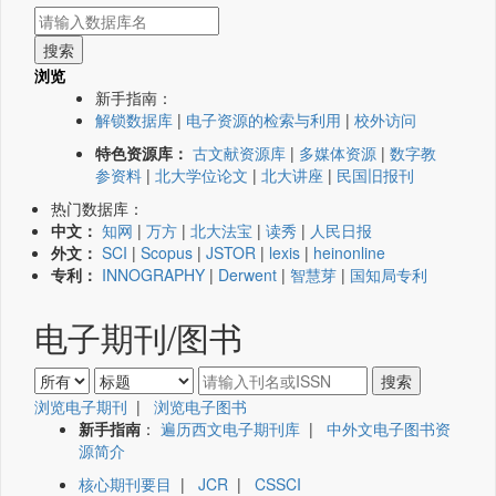
浏览
新手指南：
解锁数据库
|
电子资源的检索与利用
|
校外访问
特色资源库：
古文献资源库
|
多媒体资源
|
数字教
参资料
|
北大学位论文
|
北大讲座
|
民国旧报刊
热门数据库：
中文：
知网
|
万方
|
北大法宝
|
读秀
|
人民日报
外文：
SCI
|
Scopus
|
JSTOR
|
lexis
|
heinonline
专利：
INNOGRAPHY
|
Derwent
|
智慧芽
|
国知局专利
电子期刊/图书
浏览电子期刊
|
浏览电子图书
新手指南
：
遍历西文电子期刊库
|
中外文电子图书资
源简介
核心期刊要目
|
JCR
|
CSSCI