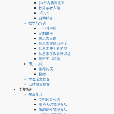
沙特/古籍阅览室
校外读者入馆
3D打印
自助服务
教学与培训
一小时讲座
定制讲座
信息素养课
信息素养能力评测
信息素养手机游戏
信息素质教育微课堂
带班图书馆员
用户共建
推荐购买
捐赠
学位论文提交
出站报告提交
读者指南
规章制度
文明读者公约
用户入馆管理办法
借阅证件管理办法