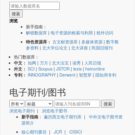
浏览
新手指南：
解锁数据库
|
电子资源的检索与利用
|
校外访问
特色资源库：
古文献资源库
|
多媒体资源
|
数字教
参资料
|
北大学位论文
|
北大讲座
|
民国旧报刊
热门数据库：
中文：
知网
|
万方
|
北大法宝
|
读秀
|
人民日报
外文：
SCI
|
Scopus
|
JSTOR
|
lexis
|
heinonline
专利：
INNOGRAPHY
|
Derwent
|
智慧芽
|
国知局专利
电子期刊/图书
浏览电子期刊
|
浏览电子图书
新手指南
：
遍历西文电子期刊库
|
中外文电子图书资
源简介
核心期刊要目
|
JCR
|
CSSCI