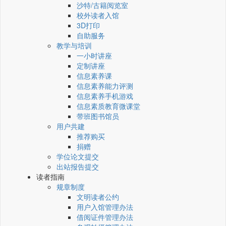
沙特/古籍阅览室
校外读者入馆
3D打印
自助服务
教学与培训
一小时讲座
定制讲座
信息素养课
信息素养能力评测
信息素养手机游戏
信息素质教育微课堂
带班图书馆员
用户共建
推荐购买
捐赠
学位论文提交
出站报告提交
读者指南
规章制度
文明读者公约
用户入馆管理办法
借阅证件管理办法