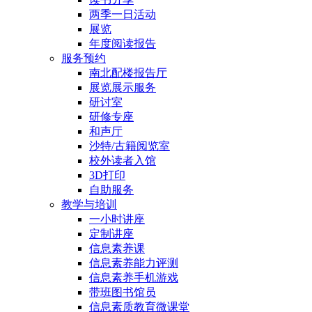
两季一日活动
展览
年度阅读报告
服务预约
南北配楼报告厅
展览展示服务
研讨室
研修专座
和声厅
沙特/古籍阅览室
校外读者入馆
3D打印
自助服务
教学与培训
一小时讲座
定制讲座
信息素养课
信息素养能力评测
信息素养手机游戏
带班图书馆员
信息素质教育微课堂