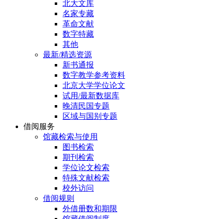
北大文库
名家专藏
革命文献
数字特藏
其他
最新/精选资源
新书通报
数字教学参考资料
北京大学学位论文
试用/最新数据库
晚清民国专题
区域与国别专题
借阅服务
馆藏检索与使用
图书检索
期刊检索
学位论文检索
特殊文献检索
校外访问
借阅规则
外借册数和期限
馆藏借阅制度