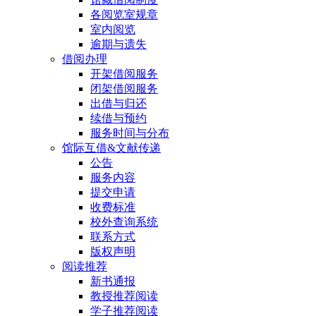
各阅览室规章
室内阅览
逾期与遗失
借阅办理
开架借阅服务
闭架借阅服务
出借与归还
续借与预约
服务时间与分布
馆际互借&文献传递
公告
服务内容
提交申请
收费标准
校外查询系统
联系方式
版权声明
阅读推荐
新书通报
教授推荐阅读
学子推荐阅读