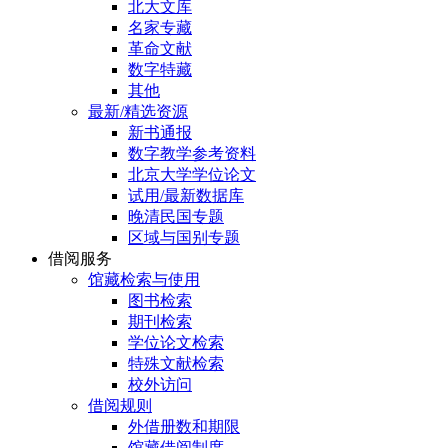
北大文库
名家专藏
革命文献
数字特藏
其他
最新/精选资源
新书通报
数字教学参考资料
北京大学学位论文
试用/最新数据库
晚清民国专题
区域与国别专题
借阅服务
馆藏检索与使用
图书检索
期刊检索
学位论文检索
特殊文献检索
校外访问
借阅规则
外借册数和期限
馆藏借阅制度