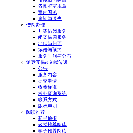
各阅览室规章
室内阅览
逾期与遗失
借阅办理
开架借阅服务
闭架借阅服务
出借与归还
续借与预约
服务时间与分布
馆际互借&文献传递
公告
服务内容
提交申请
收费标准
校外查询系统
联系方式
版权声明
阅读推荐
新书通报
教授推荐阅读
学子推荐阅读