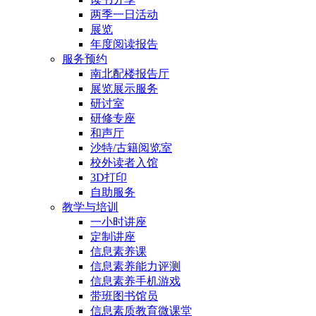
两季一日活动
展览
年度阅读报告
服务预约
南北配楼报告厅
展览展示服务
研讨室
研修专座
和声厅
沙特/古籍阅览室
校外读者入馆
3D打印
自助服务
教学与培训
一小时讲座
定制讲座
信息素养课
信息素养能力评测
信息素养手机游戏
带班图书馆员
信息素质教育微课堂