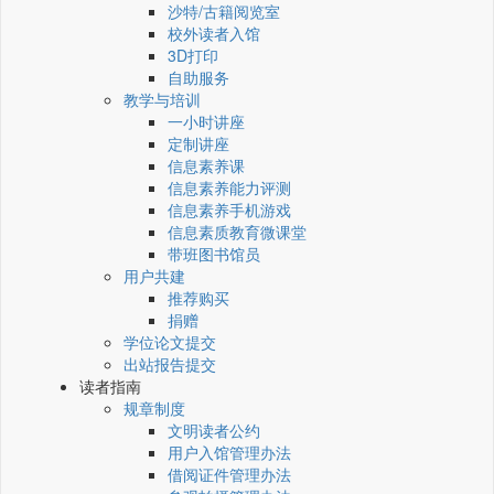
沙特/古籍阅览室
校外读者入馆
3D打印
自助服务
教学与培训
一小时讲座
定制讲座
信息素养课
信息素养能力评测
信息素养手机游戏
信息素质教育微课堂
带班图书馆员
用户共建
推荐购买
捐赠
学位论文提交
出站报告提交
读者指南
规章制度
文明读者公约
用户入馆管理办法
借阅证件管理办法