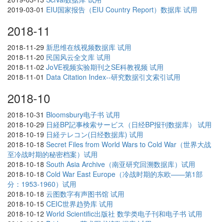
2019-03-01
EIU国家报告（EIU Country Report）数据库 试用
2018-11
2018-11-29
新思维在线视频数据库 试用
2018-11-20
民国风云全文库 试用
2018-11-02
JoVE视频实验期刊之SE科教视频 试用
2018-11-01
Data Citation Index--研究数据引文索引试用
2018-10
2018-10-31
Bloomsbury电子书 试用
2018-10-29
日経BP記事検索サービス（日经BP报刊数据库） 试用
2018-10-19
日経テレコン(日经数据库) 试用
2018-10-18
Secret Files from World Wars to Cold War（世界大战
至冷战时期的秘密档案）试用
2018-10-18
South Asia Archive（南亚研究回溯数据库）试用
2018-10-18
Cold War East Europe（冷战时期的东欧——第1部
分：1953-1960）试用
2018-10-18
云图数字有声图书馆 试用
2018-10-15
CEIC世界趋势库 试用
2018-10-12
World Scientific出版社 数学类电子刊和电子书 试用