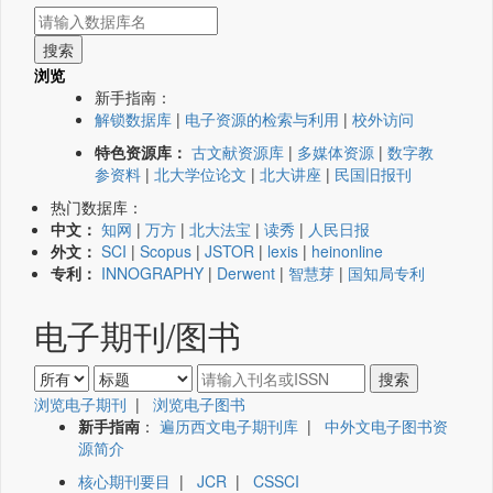
浏览
新手指南：
解锁数据库
|
电子资源的检索与利用
|
校外访问
特色资源库：
古文献资源库
|
多媒体资源
|
数字教
参资料
|
北大学位论文
|
北大讲座
|
民国旧报刊
热门数据库：
中文：
知网
|
万方
|
北大法宝
|
读秀
|
人民日报
外文：
SCI
|
Scopus
|
JSTOR
|
lexis
|
heinonline
专利：
INNOGRAPHY
|
Derwent
|
智慧芽
|
国知局专利
电子期刊/图书
浏览电子期刊
|
浏览电子图书
新手指南
：
遍历西文电子期刊库
|
中外文电子图书资
源简介
核心期刊要目
|
JCR
|
CSSCI