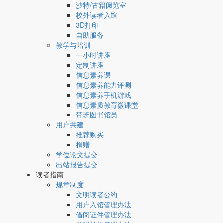
沙特/古籍阅览室
校外读者入馆
3D打印
自助服务
教学与培训
一小时讲座
定制讲座
信息素养课
信息素养能力评测
信息素养手机游戏
信息素质教育微课堂
带班图书馆员
用户共建
推荐购买
捐赠
学位论文提交
出站报告提交
读者指南
规章制度
文明读者公约
用户入馆管理办法
借阅证件管理办法