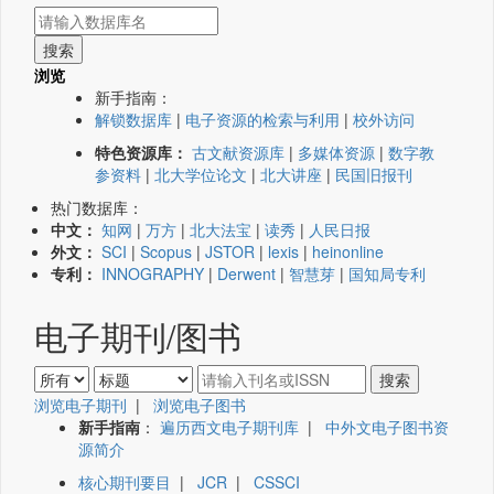
浏览
新手指南：
解锁数据库
|
电子资源的检索与利用
|
校外访问
特色资源库：
古文献资源库
|
多媒体资源
|
数字教
参资料
|
北大学位论文
|
北大讲座
|
民国旧报刊
热门数据库：
中文：
知网
|
万方
|
北大法宝
|
读秀
|
人民日报
外文：
SCI
|
Scopus
|
JSTOR
|
lexis
|
heinonline
专利：
INNOGRAPHY
|
Derwent
|
智慧芽
|
国知局专利
电子期刊/图书
浏览电子期刊
|
浏览电子图书
新手指南
：
遍历西文电子期刊库
|
中外文电子图书资
源简介
核心期刊要目
|
JCR
|
CSSCI