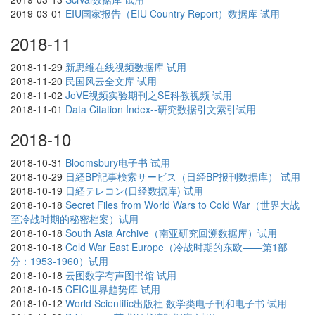
2019-03-01
EIU国家报告（EIU Country Report）数据库 试用
2018-11
2018-11-29
新思维在线视频数据库 试用
2018-11-20
民国风云全文库 试用
2018-11-02
JoVE视频实验期刊之SE科教视频 试用
2018-11-01
Data Citation Index--研究数据引文索引试用
2018-10
2018-10-31
Bloomsbury电子书 试用
2018-10-29
日経BP記事検索サービス（日经BP报刊数据库） 试用
2018-10-19
日経テレコン(日经数据库) 试用
2018-10-18
Secret Files from World Wars to Cold War（世界大战
至冷战时期的秘密档案）试用
2018-10-18
South Asia Archive（南亚研究回溯数据库）试用
2018-10-18
Cold War East Europe（冷战时期的东欧——第1部
分：1953-1960）试用
2018-10-18
云图数字有声图书馆 试用
2018-10-15
CEIC世界趋势库 试用
2018-10-12
World Scientific出版社 数学类电子刊和电子书 试用