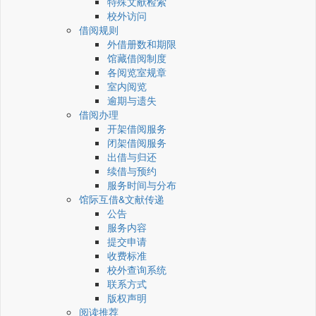
特殊文献检索
校外访问
借阅规则
外借册数和期限
馆藏借阅制度
各阅览室规章
室内阅览
逾期与遗失
借阅办理
开架借阅服务
闭架借阅服务
出借与归还
续借与预约
服务时间与分布
馆际互借&文献传递
公告
服务内容
提交申请
收费标准
校外查询系统
联系方式
版权声明
阅读推荐