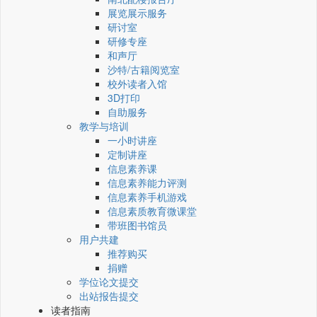
展览展示服务
研讨室
研修专座
和声厅
沙特/古籍阅览室
校外读者入馆
3D打印
自助服务
教学与培训
一小时讲座
定制讲座
信息素养课
信息素养能力评测
信息素养手机游戏
信息素质教育微课堂
带班图书馆员
用户共建
推荐购买
捐赠
学位论文提交
出站报告提交
读者指南