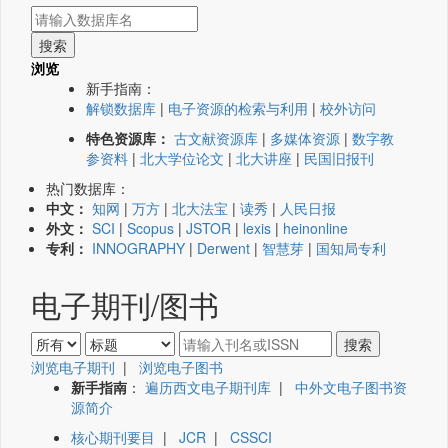
浏览
新手指南：
解锁数据库
|
电子资源的检索与利用
|
校外访问
特色资源库：
古文献资源库
|
多媒体资源
|
数字教
参资料
|
北大学位论文
|
北大讲座
|
民国旧报刊
热门数据库：
中文：
知网
|
万方
|
北大法宝
|
读秀
|
人民日报
外文：
SCI
|
Scopus
|
JSTOR
|
lexis
|
heinonline
专利：
INNOGRAPHY
|
Derwent
|
智慧芽
|
国知局专利
电子期刊/图书
浏览电子期刊
|
浏览电子图书
新手指南
：
遍历西文电子期刊库
|
中外文电子图书资
源简介
核心期刊要目
|
JCR
|
CSSCI