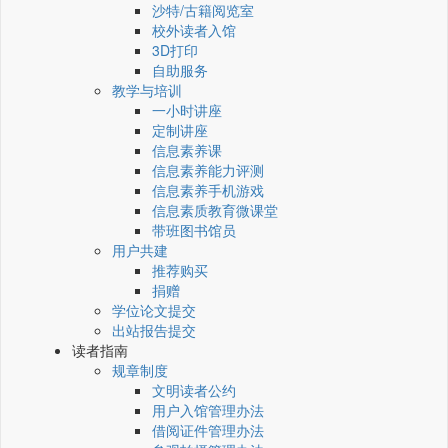
沙特/古籍阅览室
校外读者入馆
3D打印
自助服务
教学与培训
一小时讲座
定制讲座
信息素养课
信息素养能力评测
信息素养手机游戏
信息素质教育微课堂
带班图书馆员
用户共建
推荐购买
捐赠
学位论文提交
出站报告提交
读者指南
规章制度
文明读者公约
用户入馆管理办法
借阅证件管理办法