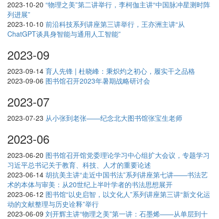
2023-10-20
“物理之美”第二讲举行，李柯伽主讲“中国脉冲星测时阵
列进展”
2023-10-10
前沿科技系列讲座第三讲举行，王亦洲主讲“从
ChatGPT谈具身智能与通用人工智能”
2023-09
2023-09-14
育人先锋 | 杜晓峰：秉炽灼之初心，履实干之品格
2023-09-06
图书馆召开2023年暑期战略研讨会
2023-07
2023-07-23
从小张到老张——纪念北大图书馆张宝生老师
2023-06
2023-06-20
图书馆召开馆党委理论学习中心组扩大会议，专题学习
习近平总书记关于教育、科技、人才的重要论述
2023-06-14
胡抗美主讲“走近中国书法”系列讲座第七讲——书法艺
术的本体与审美：从20世纪上半叶学者的书法思想展开
2023-06-12
图书馆“以史启智，以文化人”系列讲座第三讲“新文化运
动的文献整理与历史诠释”举行
2023-06-09
刘开辉主讲“物理之美”第一讲：石墨烯——从单层到十