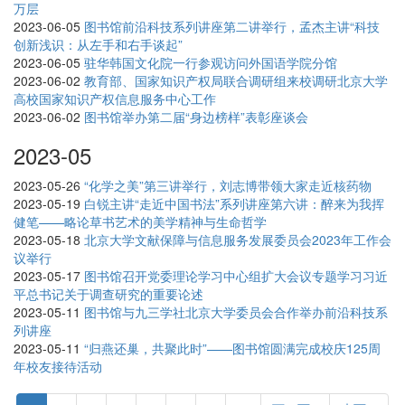
万层
2023-06-05
图书馆前沿科技系列讲座第二讲举行，孟杰主讲“科技
创新浅识：从左手和右手谈起”
2023-06-05
驻华韩国文化院一行参观访问外国语学院分馆
2023-06-02
教育部、国家知识产权局联合调研组来校调研北京大学
高校国家知识产权信息服务中心工作
2023-06-02
图书馆举办第二届“身边榜样”表彰座谈会
2023-05
2023-05-26
“化学之美”第三讲举行，刘志博带领大家走近核药物
2023-05-19
白锐主讲“走近中国书法”系列讲座第六讲：醉来为我挥
健笔——略论草书艺术的美学精神与生命哲学
2023-05-18
北京大学文献保障与信息服务发展委员会2023年工作会
议举行
2023-05-17
图书馆召开党委理论学习中心组扩大会议专题学习习近
平总书记关于调查研究的重要论述
2023-05-11
图书馆与九三学社北京大学委员会合作举办前沿科技系
列讲座
2023-05-11
“归燕还巢，共聚此时”——图书馆圆满完成校庆125周
年校友接待活动