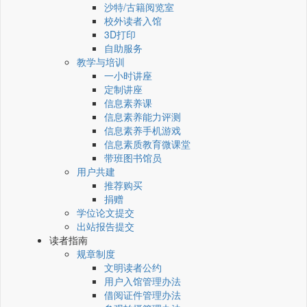
沙特/古籍阅览室
校外读者入馆
3D打印
自助服务
教学与培训
一小时讲座
定制讲座
信息素养课
信息素养能力评测
信息素养手机游戏
信息素质教育微课堂
带班图书馆员
用户共建
推荐购买
捐赠
学位论文提交
出站报告提交
读者指南
规章制度
文明读者公约
用户入馆管理办法
借阅证件管理办法