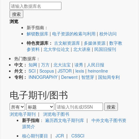
浏览
新手指南：
解锁数据库
|
电子资源的检索与利用
|
校外访问
特色资源库：
古文献资源库
|
多媒体资源
|
数字教
参资料
|
北大学位论文
|
北大讲座
|
民国旧报刊
热门数据库：
中文：
知网
|
万方
|
北大法宝
|
读秀
|
人民日报
外文：
SCI
|
Scopus
|
JSTOR
|
lexis
|
heinonline
专利：
INNOGRAPHY
|
Derwent
|
智慧芽
|
国知局专利
电子期刊/图书
浏览电子期刊
|
浏览电子图书
新手指南
：
遍历西文电子期刊库
|
中外文电子图书资
源简介
核心期刊要目
|
JCR
|
CSSCI