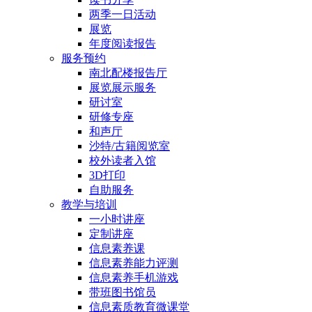
两季一日活动
展览
年度阅读报告
服务预约
南北配楼报告厅
展览展示服务
研讨室
研修专座
和声厅
沙特/古籍阅览室
校外读者入馆
3D打印
自助服务
教学与培训
一小时讲座
定制讲座
信息素养课
信息素养能力评测
信息素养手机游戏
带班图书馆员
信息素质教育微课堂