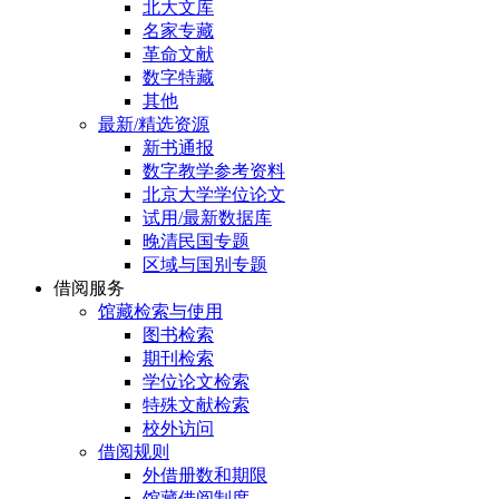
北大文库
名家专藏
革命文献
数字特藏
其他
最新/精选资源
新书通报
数字教学参考资料
北京大学学位论文
试用/最新数据库
晚清民国专题
区域与国别专题
借阅服务
馆藏检索与使用
图书检索
期刊检索
学位论文检索
特殊文献检索
校外访问
借阅规则
外借册数和期限
馆藏借阅制度