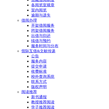
各阅览室规章
室内阅览
逾期与遗失
借阅办理
开架借阅服务
闭架借阅服务
出借与归还
续借与预约
服务时间与分布
馆际互借&文献传递
公告
服务内容
提交申请
收费标准
校外查询系统
联系方式
版权声明
阅读推荐
新书通报
教授推荐阅读
学子推荐阅读