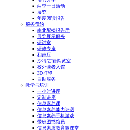
两季一日活动
展览
年度阅读报告
服务预约
南北配楼报告厅
展览展示服务
研讨室
研修专座
和声厅
沙特/古籍阅览室
校外读者入馆
3D打印
自助服务
教学与培训
一小时讲座
定制讲座
信息素养课
信息素养能力评测
信息素养手机游戏
带班图书馆员
信息素质教育微课堂