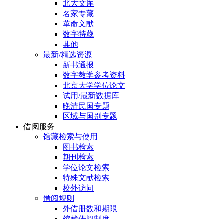
北大文库
名家专藏
革命文献
数字特藏
其他
最新/精选资源
新书通报
数字教学参考资料
北京大学学位论文
试用/最新数据库
晚清民国专题
区域与国别专题
借阅服务
馆藏检索与使用
图书检索
期刊检索
学位论文检索
特殊文献检索
校外访问
借阅规则
外借册数和期限
馆藏借阅制度