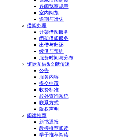
各阅览室规章
室内阅览
逾期与遗失
借阅办理
开架借阅服务
闭架借阅服务
出借与归还
续借与预约
服务时间与分布
馆际互借&文献传递
公告
服务内容
提交申请
收费标准
校外查询系统
联系方式
版权声明
阅读推荐
新书通报
教授推荐阅读
学子推荐阅读