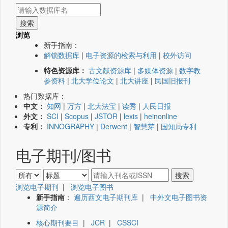
浏览
新手指南：
解锁数据库
|
电子资源的检索与利用
|
校外访问
特色资源库：
古文献资源库
|
多媒体资源
|
数字教
参资料
|
北大学位论文
|
北大讲座
|
民国旧报刊
热门数据库：
中文：
知网
|
万方
|
北大法宝
|
读秀
|
人民日报
外文：
SCI
|
Scopus
|
JSTOR
|
lexis
|
heinonline
专利：
INNOGRAPHY
|
Derwent
|
智慧芽
|
国知局专利
电子期刊/图书
浏览电子期刊
|
浏览电子图书
新手指南
：
遍历西文电子期刊库
|
中外文电子图书资
源简介
核心期刊要目
|
JCR
|
CSSCI