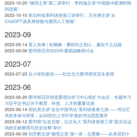
2023-10-20
“物理之美”第二讲举行，李柯伽主讲“中国脉冲星测时阵
列进展”
2023-10-10
前沿科技系列讲座第三讲举行，王亦洲主讲“从
ChatGPT谈具身智能与通用人工智能”
2023-09
2023-09-14
育人先锋 | 杜晓峰：秉炽灼之初心，履实干之品格
2023-09-06
图书馆召开2023年暑期战略研讨会
2023-07
2023-07-23
从小张到老张——纪念北大图书馆张宝生老师
2023-06
2023-06-20
图书馆召开馆党委理论学习中心组扩大会议，专题学习
习近平总书记关于教育、科技、人才的重要论述
2023-06-14
胡抗美主讲“走近中国书法”系列讲座第七讲——书法艺
术的本体与审美：从20世纪上半叶学者的书法思想展开
2023-06-12
图书馆“以史启智，以文化人”系列讲座第三讲“新文化运
动的文献整理与历史诠释”举行
2023-06-09
刘开辉主讲“物理之美”第一讲：石墨烯——从单层到十