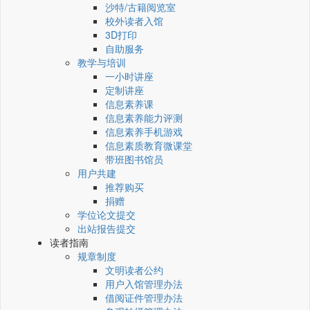
沙特/古籍阅览室
校外读者入馆
3D打印
自助服务
教学与培训
一小时讲座
定制讲座
信息素养课
信息素养能力评测
信息素养手机游戏
信息素质教育微课堂
带班图书馆员
用户共建
推荐购买
捐赠
学位论文提交
出站报告提交
读者指南
规章制度
文明读者公约
用户入馆管理办法
借阅证件管理办法