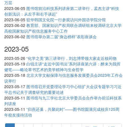
万层
2023-06-05
图书馆前沿科技系列讲座第二讲举行，孟杰主讲“科技
创新浅识：从左手和右手谈起”
2023-06-05
驻华韩国文化院一行参观访问外国语学院分馆
2023-06-02
教育部、国家知识产权局联合调研组来校调研北京大学
高校国家知识产权信息服务中心工作
2023-06-02
图书馆举办第二届“身边榜样”表彰座谈会
2023-05
2023-05-26
“化学之美”第三讲举行，刘志博带领大家走近核药物
2023-05-19
白锐主讲“走近中国书法”系列讲座第六讲：醉来为我挥
健笔——略论草书艺术的美学精神与生命哲学
2023-05-18
北京大学文献保障与信息服务发展委员会2023年工作会
议举行
2023-05-17
图书馆召开党委理论学习中心组扩大会议专题学习习近
平总书记关于调查研究的重要论述
2023-05-11
图书馆与九三学社北京大学委员会合作举办前沿科技系
列讲座
2023-05-11
“归燕还巢，共聚此时”——图书馆圆满完成校庆125周
年校友接待活动