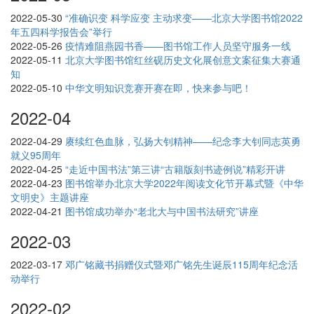
2022-05-30
“准确识变 科学应变 主动求变——北京大学图书馆2022
年五四科学报告会”举行
2022-05-26
疫情难阻燕园书香——图书馆工作人员坚守服务一线
2022-05-11
北京大学图书馆红丝砚历史文化展创意文案征集大赛通
知
2022-05-10
中华文明知识竞赛开赛在即，快来参与吧！
2022-04
2022-04-29
赓续红色血脉，弘扬大钊精神——纪念李大钊同志英勇
就义95周年
2022-04-25
“走近中国书法”第三讲“古籍版刻书迹例说”精彩开讲
2022-04-23
图书馆举办北京大学2022年阅读文化节开幕式暨《中华
文明史》主题讲座
2022-04-21
图书馆成功举办“老北大与中国书法研究”讲座
2022-03
2022-03-17
邓广铭藏书捐赠仪式暨邓广铭先生诞辰115周年纪念活
动举行
2022-02