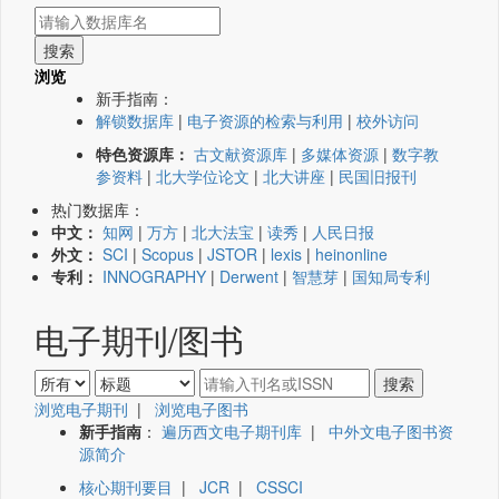
浏览
新手指南：
解锁数据库
|
电子资源的检索与利用
|
校外访问
特色资源库：
古文献资源库
|
多媒体资源
|
数字教
参资料
|
北大学位论文
|
北大讲座
|
民国旧报刊
热门数据库：
中文：
知网
|
万方
|
北大法宝
|
读秀
|
人民日报
外文：
SCI
|
Scopus
|
JSTOR
|
lexis
|
heinonline
专利：
INNOGRAPHY
|
Derwent
|
智慧芽
|
国知局专利
电子期刊/图书
浏览电子期刊
|
浏览电子图书
新手指南
：
遍历西文电子期刊库
|
中外文电子图书资
源简介
核心期刊要目
|
JCR
|
CSSCI