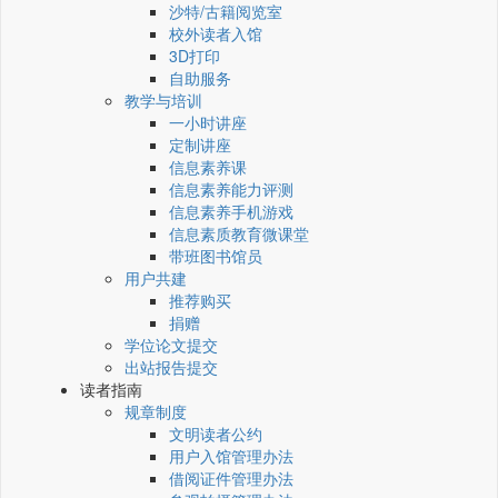
沙特/古籍阅览室
校外读者入馆
3D打印
自助服务
教学与培训
一小时讲座
定制讲座
信息素养课
信息素养能力评测
信息素养手机游戏
信息素质教育微课堂
带班图书馆员
用户共建
推荐购买
捐赠
学位论文提交
出站报告提交
读者指南
规章制度
文明读者公约
用户入馆管理办法
借阅证件管理办法