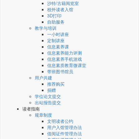
沙特/古籍阅览室
校外读者入馆
3D打印
自助服务
教学与培训
一小时讲座
定制讲座
信息素养课
信息素养能力评测
信息素养手机游戏
信息素质教育微课堂
带班图书馆员
用户共建
推荐购买
捐赠
学位论文提交
出站报告提交
读者指南
规章制度
文明读者公约
用户入馆管理办法
借阅证件管理办法