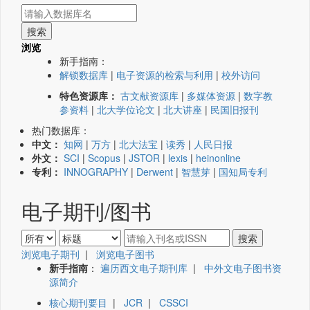
浏览
新手指南：
解锁数据库
|
电子资源的检索与利用
|
校外访问
特色资源库：
古文献资源库
|
多媒体资源
|
数字教
参资料
|
北大学位论文
|
北大讲座
|
民国旧报刊
热门数据库：
中文：
知网
|
万方
|
北大法宝
|
读秀
|
人民日报
外文：
SCI
|
Scopus
|
JSTOR
|
lexis
|
heinonline
专利：
INNOGRAPHY
|
Derwent
|
智慧芽
|
国知局专利
电子期刊/图书
浏览电子期刊
|
浏览电子图书
新手指南
：
遍历西文电子期刊库
|
中外文电子图书资
源简介
核心期刊要目
|
JCR
|
CSSCI