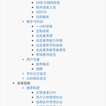
沙特/古籍阅览室
校外读者入馆
3D打印
自助服务
教学与培训
一小时讲座
定制讲座
信息素养课
信息素养能力评测
信息素养手机游戏
信息素质教育微课堂
带班图书馆员
用户共建
推荐购买
捐赠
学位论文提交
出站报告提交
读者指南
规章制度
文明读者公约
用户入馆管理办法
借阅证件管理办法