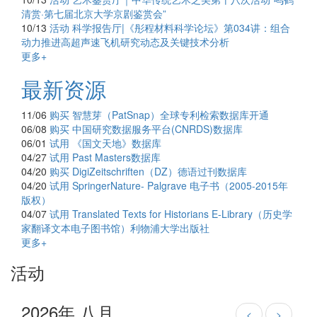
清赏·第七届北京大学京剧鉴赏会”
10/13
活动
科学报告厅|《彤程材料科学论坛》第034讲：组合
动力推进高超声速飞机研究动态及关键技术分析
更多+
最新资源
11/06
购买
智慧芽（PatSnap）全球专利检索数据库开通
06/08
购买
中国研究数据服务平台(CNRDS)数据库
06/01
试用
《国文天地》数据库
04/27
试用
Past Masters数据库
04/20
购买
DigiZeitschriften（DZ）德语过刊数据库
04/20
试用
SpringerNature- Palgrave 电子书（2005-2015年
版权）
04/07
试用
Translated Texts for Historians E-Library（历史学
家翻译文本电子图书馆）利物浦大学出版社
更多+
活动
2026年 八月
<
>