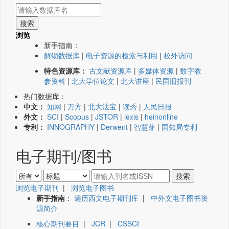
浏览
新手指南：
解锁数据库
|
电子资源的检索与利用
|
校外访问
特色资源库：
古文献资源库
|
多媒体资源
|
数字教
参资料
|
北大学位论文
|
北大讲座
|
民国旧报刊
热门数据库：
中文：
知网
|
万方
|
北大法宝
|
读秀
|
人民日报
外文：
SCI
|
Scopus
|
JSTOR
|
lexis
|
heinonline
专利：
INNOGRAPHY
|
Derwent
|
智慧芽
|
国知局专利
电子期刊/图书
浏览电子期刊
|
浏览电子图书
新手指南
：
遍历西文电子期刊库
|
中外文电子图书资
源简介
核心期刊要目
|
JCR
|
CSSCI