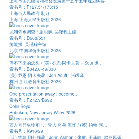
上海市国民经济和社会发展第十五个五年规划纲要
索书号：F127.51/173:15
上海市人民政府 制订
上海 上海人民出版社 2026
龙湖侨乡调查 / 施能狮, 吴谨程主编
索书号：D668/551
施能狮, 吴谨程主编
北京 中国华侨出版社 2026
停不下来的念头 / (美) 乔恩·阿卡夫著 = Soundt…
索书号：B842.6-49/330
(美) 乔恩·阿卡夫著 ; Jon Acuff ; 张飒译
杭州 浙江教育出版社 2026
One presentation away : become…
索书号：F272.9/B692
Colin Boyd.
Hoboken, New Jersey Wiley 2026
西方奇异生物图志 : 异人·奇兽·海怪 / (英) 约翰·阿…
索书号：K916/29
(英) 约翰·阿什顿著 ; John Ashton ; 张敏, 王泽皓, 赵燕凤译