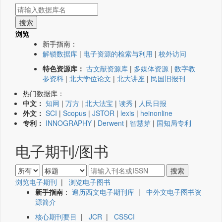
浏览
新手指南：
解锁数据库
|
电子资源的检索与利用
|
校外访问
特色资源库：
古文献资源库
|
多媒体资源
|
数字教
参资料
|
北大学位论文
|
北大讲座
|
民国旧报刊
热门数据库：
中文：
知网
|
万方
|
北大法宝
|
读秀
|
人民日报
外文：
SCI
|
Scopus
|
JSTOR
|
lexis
|
heinonline
专利：
INNOGRAPHY
|
Derwent
|
智慧芽
|
国知局专利
电子期刊/图书
浏览电子期刊
|
浏览电子图书
新手指南
：
遍历西文电子期刊库
|
中外文电子图书资
源简介
核心期刊要目
|
JCR
|
CSSCI