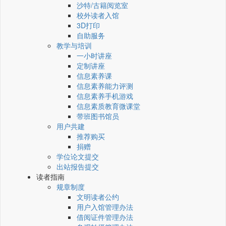
沙特/古籍阅览室
校外读者入馆
3D打印
自助服务
教学与培训
一小时讲座
定制讲座
信息素养课
信息素养能力评测
信息素养手机游戏
信息素质教育微课堂
带班图书馆员
用户共建
推荐购买
捐赠
学位论文提交
出站报告提交
读者指南
规章制度
文明读者公约
用户入馆管理办法
借阅证件管理办法