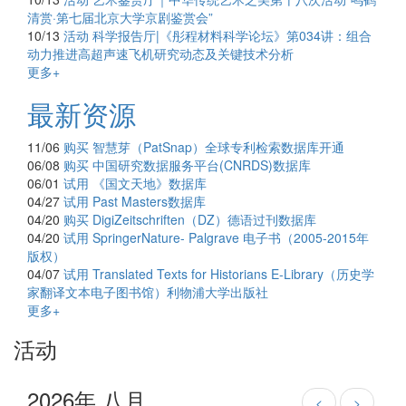
清赏·第七届北京大学京剧鉴赏会”
10/13
活动
科学报告厅|《彤程材料科学论坛》第034讲：组合
动力推进高超声速飞机研究动态及关键技术分析
更多+
最新资源
11/06
购买
智慧芽（PatSnap）全球专利检索数据库开通
06/08
购买
中国研究数据服务平台(CNRDS)数据库
06/01
试用
《国文天地》数据库
04/27
试用
Past Masters数据库
04/20
购买
DigiZeitschriften（DZ）德语过刊数据库
04/20
试用
SpringerNature- Palgrave 电子书（2005-2015年
版权）
04/07
试用
Translated Texts for Historians E-Library（历史学
家翻译文本电子图书馆）利物浦大学出版社
更多+
活动
2026年 八月
<
>