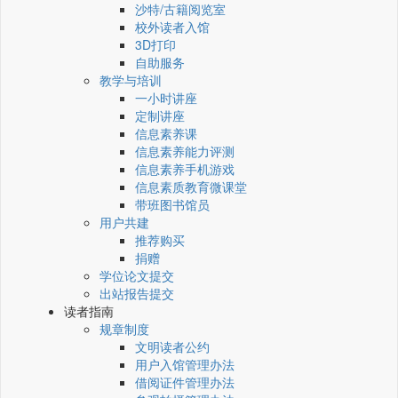
沙特/古籍阅览室
校外读者入馆
3D打印
自助服务
教学与培训
一小时讲座
定制讲座
信息素养课
信息素养能力评测
信息素养手机游戏
信息素质教育微课堂
带班图书馆员
用户共建
推荐购买
捐赠
学位论文提交
出站报告提交
读者指南
规章制度
文明读者公约
用户入馆管理办法
借阅证件管理办法