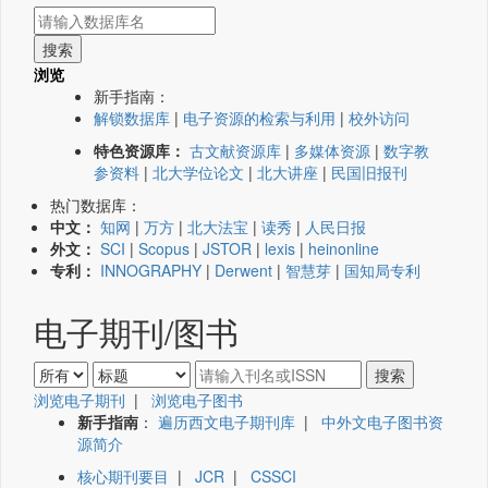
浏览
新手指南：
解锁数据库
|
电子资源的检索与利用
|
校外访问
特色资源库：
古文献资源库
|
多媒体资源
|
数字教
参资料
|
北大学位论文
|
北大讲座
|
民国旧报刊
热门数据库：
中文：
知网
|
万方
|
北大法宝
|
读秀
|
人民日报
外文：
SCI
|
Scopus
|
JSTOR
|
lexis
|
heinonline
专利：
INNOGRAPHY
|
Derwent
|
智慧芽
|
国知局专利
电子期刊/图书
浏览电子期刊
|
浏览电子图书
新手指南
：
遍历西文电子期刊库
|
中外文电子图书资
源简介
核心期刊要目
|
JCR
|
CSSCI