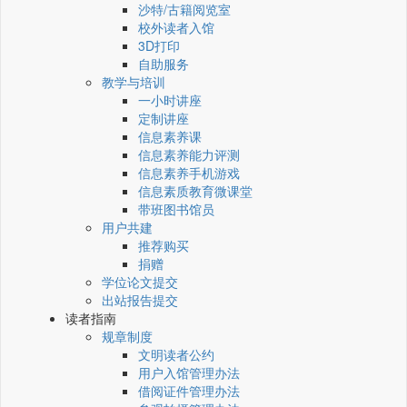
沙特/古籍阅览室
校外读者入馆
3D打印
自助服务
教学与培训
一小时讲座
定制讲座
信息素养课
信息素养能力评测
信息素养手机游戏
信息素质教育微课堂
带班图书馆员
用户共建
推荐购买
捐赠
学位论文提交
出站报告提交
读者指南
规章制度
文明读者公约
用户入馆管理办法
借阅证件管理办法