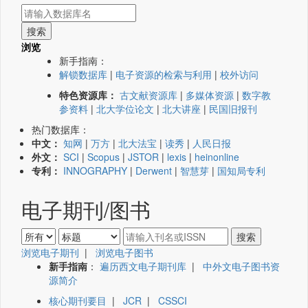
浏览
新手指南：
解锁数据库
|
电子资源的检索与利用
|
校外访问
特色资源库：
古文献资源库
|
多媒体资源
|
数字教
参资料
|
北大学位论文
|
北大讲座
|
民国旧报刊
热门数据库：
中文：
知网
|
万方
|
北大法宝
|
读秀
|
人民日报
外文：
SCI
|
Scopus
|
JSTOR
|
lexis
|
heinonline
专利：
INNOGRAPHY
|
Derwent
|
智慧芽
|
国知局专利
电子期刊/图书
浏览电子期刊
|
浏览电子图书
新手指南
：
遍历西文电子期刊库
|
中外文电子图书资
源简介
核心期刊要目
|
JCR
|
CSSCI