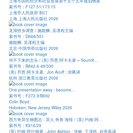
上海市国民经济和社会发展第十五个五年规划纲要
索书号：F127.51/173:15
上海市人民政府 制订
上海 上海人民出版社 2026
龙湖侨乡调查 / 施能狮, 吴谨程主编
索书号：D668/551
施能狮, 吴谨程主编
北京 中国华侨出版社 2026
停不下来的念头 / (美) 乔恩·阿卡夫著 = Soundt…
索书号：B842.6-49/330
(美) 乔恩·阿卡夫著 ; Jon Acuff ; 张飒译
杭州 浙江教育出版社 2026
One presentation away : become…
索书号：F272.9/B692
Colin Boyd.
Hoboken, New Jersey Wiley 2026
西方奇异生物图志 : 异人·奇兽·海怪 / (英) 约翰·阿…
索书号：K916/29
(英) 约翰·阿什顿著 ; John Ashton ; 张敏, 王泽皓, 赵燕凤译