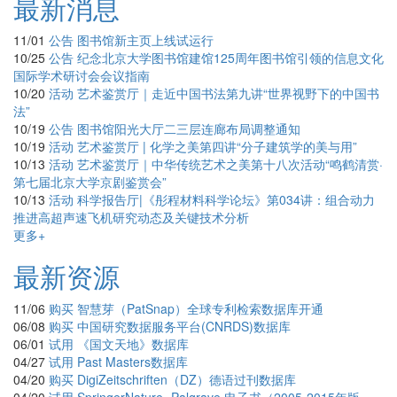
最新消息
11/01
公告
图书馆新主页上线试运行
10/25
公告
纪念北京大学图书馆建馆125周年图书馆引领的信息文化
国际学术研讨会会议指南
10/20
活动
艺术鉴赏厅｜走近中国书法第九讲“世界视野下的中国书
法”
10/19
公告
图书馆阳光大厅二三层连廊布局调整通知
10/19
活动
艺术鉴赏厅 | 化学之美第四讲“分子建筑学的美与用”
10/13
活动
艺术鉴赏厅｜中华传统艺术之美第十八次活动“鸣鹤清赏·
第七届北京大学京剧鉴赏会”
10/13
活动
科学报告厅|《彤程材料科学论坛》第034讲：组合动力
推进高超声速飞机研究动态及关键技术分析
更多+
最新资源
11/06
购买
智慧芽（PatSnap）全球专利检索数据库开通
06/08
购买
中国研究数据服务平台(CNRDS)数据库
06/01
试用
《国文天地》数据库
04/27
试用
Past Masters数据库
04/20
购买
DigiZeitschriften（DZ）德语过刊数据库