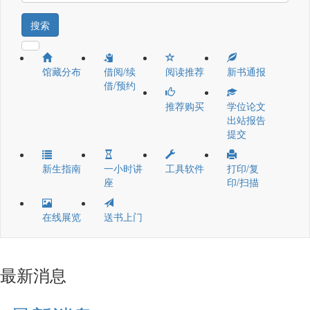
搜索
馆藏分布
借阅/续
阅读推荐
新书通报
借/预约
推荐购买
学位论文
出站报告
提交
新生指南
一小时讲
工具软件
打印/复
座
印/扫描
在线展览
送书上门
最新消息