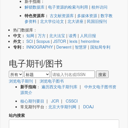
新手指南：
解锁数据库
|
电子资源的检索与利用
|
校外访问
特色资源库：
古文献资源库
|
多媒体资源
|
数字教
参资料
|
北大学位论文
|
北大讲座
|
民国旧报刊
热门数据库：
中文：
知网
|
万方
|
北大法宝
|
读秀
|
人民日报
外文：
SCI
|
Scopus
|
JSTOR
|
lexis
|
heinonline
专利：
INNOGRAPHY
|
Derwent
|
智慧芽
|
国知局专利
电子期刊/图书
浏览电子期刊
|
浏览电子图书
新手指南
：
遍历西文电子期刊库
|
中外文电子图书资
源简介
核心期刊要目
|
JCR
|
CSSCI
常见期刊平台：
北京大学期刊网
|
DOAJ
站内搜索