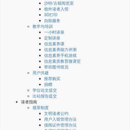
沙特/古籍阅览室
校外读者入馆
3D打印
自助服务
教学与培训
一小时讲座
定制讲座
信息素养课
信息素养能力评测
信息素养手机游戏
信息素质教育微课堂
带班图书馆员
用户共建
推荐购买
捐赠
学位论文提交
出站报告提交
读者指南
规章制度
文明读者公约
用户入馆管理办法
借阅证件管理办法