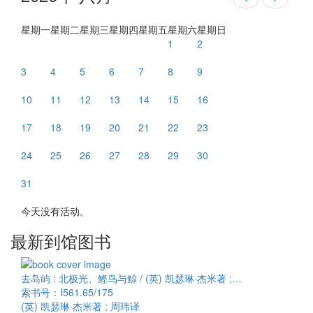
星期一
星期二
星期三
星期四
星期五
星期六
星期日
1
2
3
4
5
6
7
8
9
10
11
12
13
14
15
16
17
18
19
20
21
22
23
24
25
26
27
28
29
30
31
今天没有活动。
最新到馆图书
去岛屿 : 北极光、鲣鸟与鲸 / (英) 凯瑟琳·杰米著 ;…
索书号：I561.65/175
(英) 凯瑟琳·杰米著 ; 周玮译