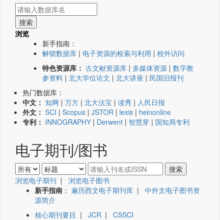
浏览
新手指南：
解锁数据库
|
电子资源的检索与利用
|
校外访问
特色资源库：
古文献资源库
|
多媒体资源
|
数字教
参资料
|
北大学位论文
|
北大讲座
|
民国旧报刊
热门数据库：
中文：
知网
|
万方
|
北大法宝
|
读秀
|
人民日报
外文：
SCI
|
Scopus
|
JSTOR
|
lexis
|
heinonline
专利：
INNOGRAPHY
|
Derwent
|
智慧芽
|
国知局专利
电子期刊/图书
浏览电子期刊
|
浏览电子图书
新手指南
：
遍历西文电子期刊库
|
中外文电子图书资
源简介
核心期刊要目
|
JCR
|
CSSCI