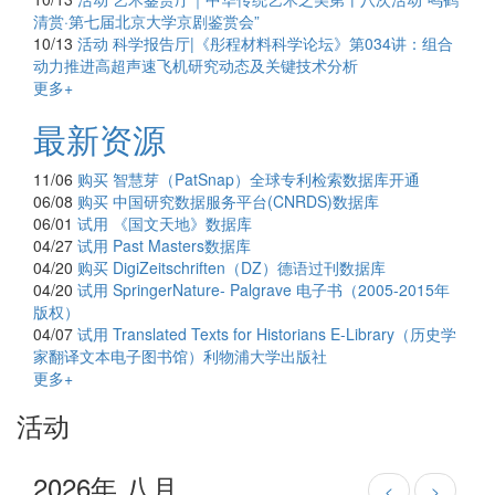
清赏·第七届北京大学京剧鉴赏会”
10/13
活动
科学报告厅|《彤程材料科学论坛》第034讲：组合
动力推进高超声速飞机研究动态及关键技术分析
更多+
最新资源
11/06
购买
智慧芽（PatSnap）全球专利检索数据库开通
06/08
购买
中国研究数据服务平台(CNRDS)数据库
06/01
试用
《国文天地》数据库
04/27
试用
Past Masters数据库
04/20
购买
DigiZeitschriften（DZ）德语过刊数据库
04/20
试用
SpringerNature- Palgrave 电子书（2005-2015年
版权）
04/07
试用
Translated Texts for Historians E-Library（历史学
家翻译文本电子图书馆）利物浦大学出版社
更多+
活动
2026年 八月
<
>