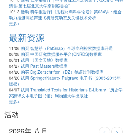
清赏·第七届北京大学京剧鉴赏会”
10/13
活动
科学报告厅|《彤程材料科学论坛》第034讲：组合
动力推进高超声速飞机研究动态及关键技术分析
更多+
最新资源
11/06
购买
智慧芽（PatSnap）全球专利检索数据库开通
06/08
购买
中国研究数据服务平台(CNRDS)数据库
06/01
试用
《国文天地》数据库
04/27
试用
Past Masters数据库
04/20
购买
DigiZeitschriften（DZ）德语过刊数据库
04/20
试用
SpringerNature- Palgrave 电子书（2005-2015年
版权）
04/07
试用
Translated Texts for Historians E-Library（历史学
家翻译文本电子图书馆）利物浦大学出版社
更多+
活动
2026年 八月
<
>