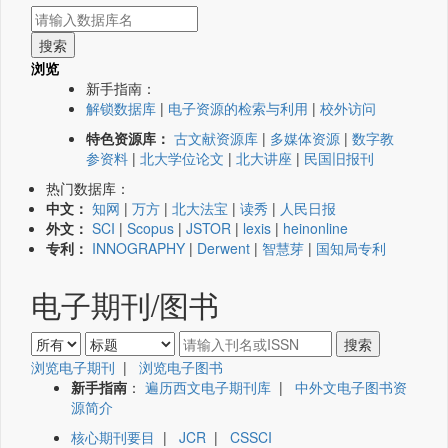
浏览
新手指南：
解锁数据库
|
电子资源的检索与利用
|
校外访问
特色资源库：
古文献资源库
|
多媒体资源
|
数字教
参资料
|
北大学位论文
|
北大讲座
|
民国旧报刊
热门数据库：
中文：
知网
|
万方
|
北大法宝
|
读秀
|
人民日报
外文：
SCI
|
Scopus
|
JSTOR
|
lexis
|
heinonline
专利：
INNOGRAPHY
|
Derwent
|
智慧芽
|
国知局专利
电子期刊/图书
浏览电子期刊
|
浏览电子图书
新手指南
：
遍历西文电子期刊库
|
中外文电子图书资
源简介
核心期刊要目
|
JCR
|
CSSCI