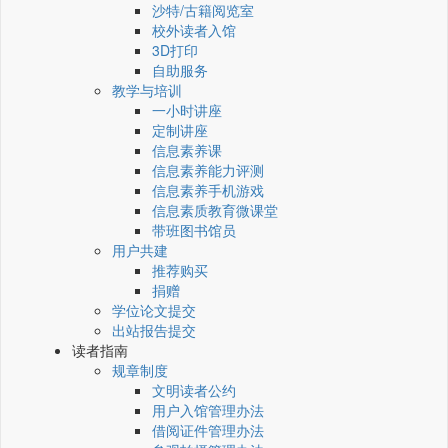
沙特/古籍阅览室
校外读者入馆
3D打印
自助服务
教学与培训
一小时讲座
定制讲座
信息素养课
信息素养能力评测
信息素养手机游戏
信息素质教育微课堂
带班图书馆员
用户共建
推荐购买
捐赠
学位论文提交
出站报告提交
读者指南
规章制度
文明读者公约
用户入馆管理办法
借阅证件管理办法