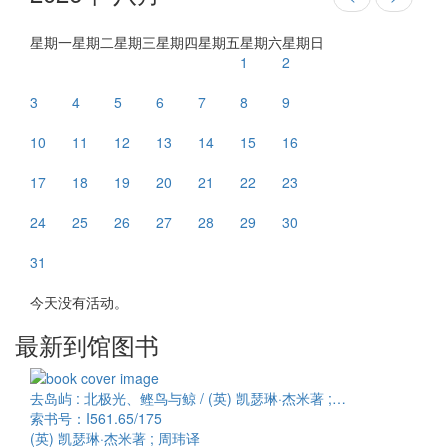
星期一
星期二
星期三
星期四
星期五
星期六
星期日
1
2
3
4
5
6
7
8
9
10
11
12
13
14
15
16
17
18
19
20
21
22
23
24
25
26
27
28
29
30
31
今天没有活动。
最新到馆图书
去岛屿 : 北极光、鲣鸟与鲸 / (英) 凯瑟琳·杰米著 ;…
索书号：I561.65/175
(英) 凯瑟琳·杰米著 ; 周玮译