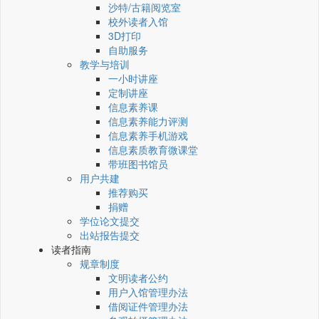
沙特/古籍阅览室
校外读者入馆
3D打印
自助服务
教学与培训
一小时讲座
定制讲座
信息素养课
信息素养能力评测
信息素养手机游戏
信息素质教育微课堂
带班图书馆员
用户共建
推荐购买
捐赠
学位论文提交
出站报告提交
读者指南
规章制度
文明读者公约
用户入馆管理办法
借阅证件管理办法