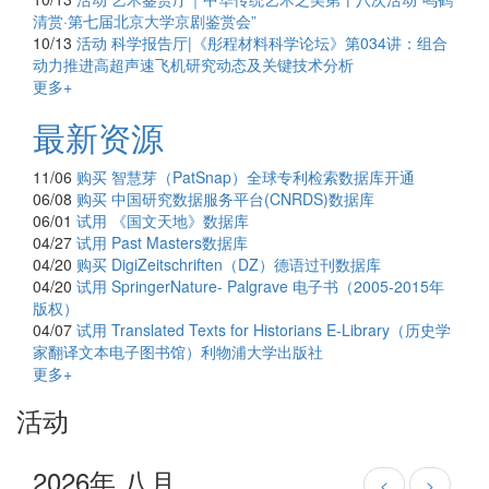
清赏·第七届北京大学京剧鉴赏会”
10/13
活动
科学报告厅|《彤程材料科学论坛》第034讲：组合
动力推进高超声速飞机研究动态及关键技术分析
更多+
最新资源
11/06
购买
智慧芽（PatSnap）全球专利检索数据库开通
06/08
购买
中国研究数据服务平台(CNRDS)数据库
06/01
试用
《国文天地》数据库
04/27
试用
Past Masters数据库
04/20
购买
DigiZeitschriften（DZ）德语过刊数据库
04/20
试用
SpringerNature- Palgrave 电子书（2005-2015年
版权）
04/07
试用
Translated Texts for Historians E-Library（历史学
家翻译文本电子图书馆）利物浦大学出版社
更多+
活动
2026年 八月
<
>