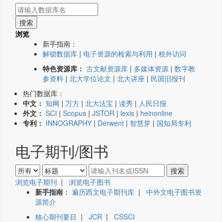
浏览
新手指南：
解锁数据库
|
电子资源的检索与利用
|
校外访问
特色资源库：
古文献资源库
|
多媒体资源
|
数字教
参资料
|
北大学位论文
|
北大讲座
|
民国旧报刊
热门数据库：
中文：
知网
|
万方
|
北大法宝
|
读秀
|
人民日报
外文：
SCI
|
Scopus
|
JSTOR
|
lexis
|
heinonline
专利：
INNOGRAPHY
|
Derwent
|
智慧芽
|
国知局专利
电子期刊/图书
浏览电子期刊
|
浏览电子图书
新手指南
：
遍历西文电子期刊库
|
中外文电子图书资
源简介
核心期刊要目
|
JCR
|
CSSCI