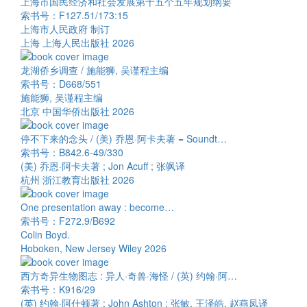
上海市国民经济和社会发展第十五个五年规划纲要
索书号：F127.51/173:15
上海市人民政府 制订
上海 上海人民出版社 2026
龙湖侨乡调查 / 施能狮, 吴谨程主编
索书号：D668/551
施能狮, 吴谨程主编
北京 中国华侨出版社 2026
停不下来的念头 / (美) 乔恩·阿卡夫著 = Soundt…
索书号：B842.6-49/330
(美) 乔恩·阿卡夫著 ; Jon Acuff ; 张飒译
杭州 浙江教育出版社 2026
One presentation away : become…
索书号：F272.9/B692
Colin Boyd.
Hoboken, New Jersey Wiley 2026
西方奇异生物图志 : 异人·奇兽·海怪 / (英) 约翰·阿…
索书号：K916/29
(英) 约翰·阿什顿著 ; John Ashton ; 张敏, 王泽皓, 赵燕凤译