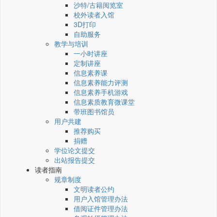
沙特/古籍阅览室
校外读者入馆
3D打印
自助服务
教学与培训
一小时讲座
定制讲座
信息素养课
信息素养能力评测
信息素养手机游戏
信息素质教育微课堂
带班图书馆员
用户共建
推荐购买
捐赠
学位论文提交
出站报告提交
读者指南
规章制度
文明读者公约
用户入馆管理办法
借阅证件管理办法