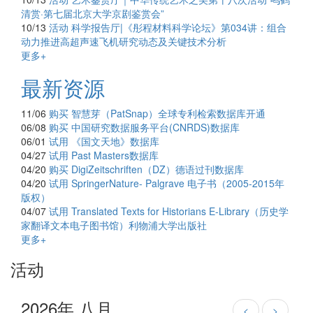
清赏·第七届北京大学京剧鉴赏会”
10/13
活动
科学报告厅|《彤程材料科学论坛》第034讲：组合
动力推进高超声速飞机研究动态及关键技术分析
更多+
最新资源
11/06
购买
智慧芽（PatSnap）全球专利检索数据库开通
06/08
购买
中国研究数据服务平台(CNRDS)数据库
06/01
试用
《国文天地》数据库
04/27
试用
Past Masters数据库
04/20
购买
DigiZeitschriften（DZ）德语过刊数据库
04/20
试用
SpringerNature- Palgrave 电子书（2005-2015年
版权）
04/07
试用
Translated Texts for Historians E-Library（历史学
家翻译文本电子图书馆）利物浦大学出版社
更多+
活动
2026年 八月
<
>