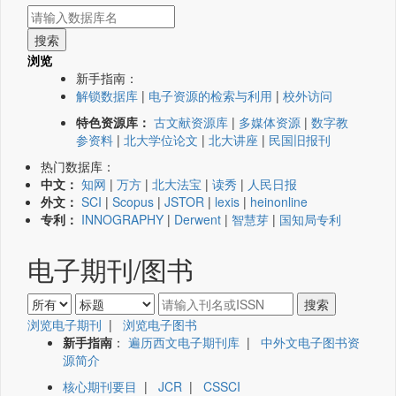
浏览
新手指南：
解锁数据库
|
电子资源的检索与利用
|
校外访问
特色资源库：
古文献资源库
|
多媒体资源
|
数字教
参资料
|
北大学位论文
|
北大讲座
|
民国旧报刊
热门数据库：
中文：
知网
|
万方
|
北大法宝
|
读秀
|
人民日报
外文：
SCI
|
Scopus
|
JSTOR
|
lexis
|
heinonline
专利：
INNOGRAPHY
|
Derwent
|
智慧芽
|
国知局专利
电子期刊/图书
浏览电子期刊
|
浏览电子图书
新手指南
：
遍历西文电子期刊库
|
中外文电子图书资
源简介
核心期刊要目
|
JCR
|
CSSCI